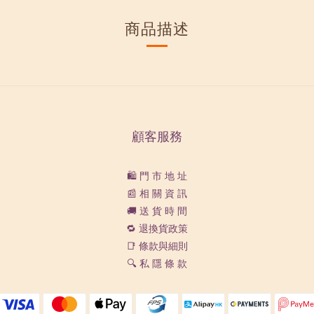
商品描述
顧客服務
🛍️ 門 市 地 址
📰 相 關 資 訊
🚚 送 貨 時 間
🔁 退換貨政策
📑 條款與細則
🔍 私 隱 條 款