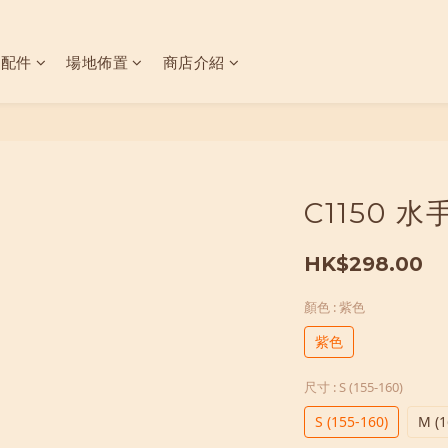
具配件
場地佈置
商店介紹
C1150 
HK$298.00
顏色
: 紫色
紫色
尺寸
: S (155-160)
S (155-160)
M (1