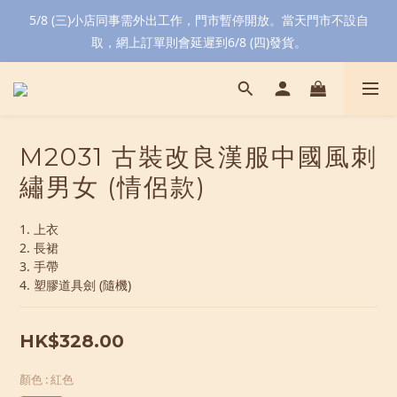
5/8 (三)小店同事需外出工作，門市暫停開放。當天門市不設自
取，網上訂單則會延遲到6/8 (四)發貨。
M2031 古裝改良漢服中國風刺
繡男女 (情侶款)
1. 上衣
2. 長裙
3. 手帶
4. 塑膠道具劍 (隨機)
HK$328.00
顏色
: 紅色