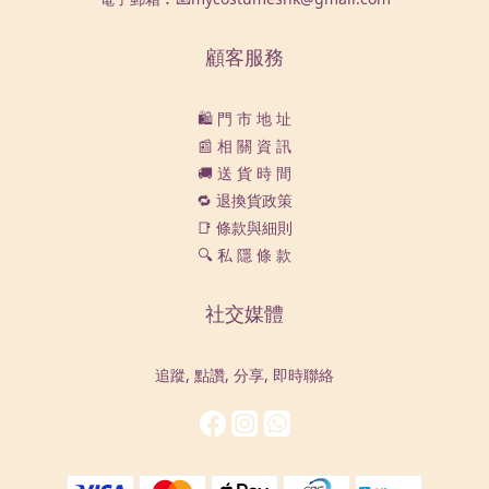
顧客服務
🛍️ 門 市 地 址
📰 相 關 資 訊
🚚 送 貨 時 間
🔁 退換貨政策
📑 條款與細則
🔍 私 隱 條 款
社交媒體
追蹤, 點讚, 分享, 即時聯絡