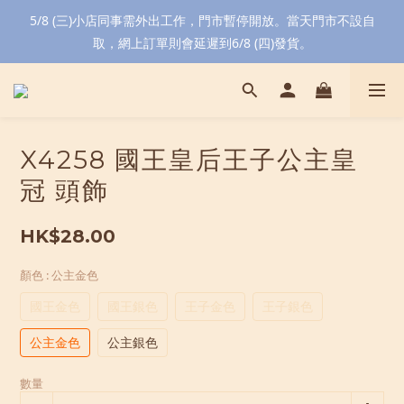
5/8 (三)小店同事需外出工作，門市暫停開放。當天門市不設自
取，網上訂單則會延遲到6/8 (四)發貨。
X4258 國王皇后王子公主皇
冠 頭飾
HK$28.00
顏色
: 公主金色
國王金色
國王銀色
王子金色
王子銀色
公主金色
公主銀色
數量