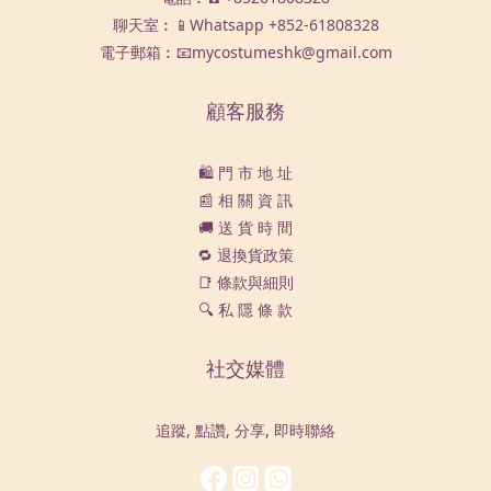
聊天室︰📱Whatsapp
+852-61808328
電子郵箱︰📧mycostumeshk@gmail.com
顧客服務
🛍️ 門 市 地 址
📰 相 關 資 訊
🚚 送 貨 時 間
🔁 退換貨政策
📑 條款與細則
🔍 私 隱 條 款
社交媒體
追蹤, 點讚, 分享, 即時聯絡