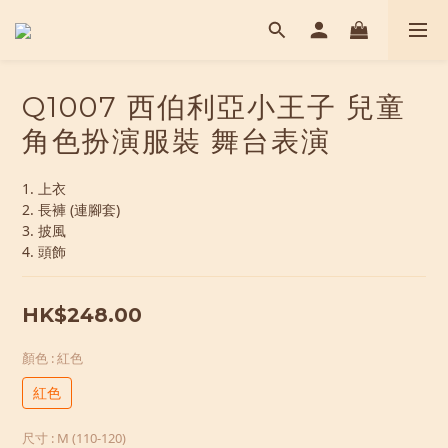
Q1007 西伯利亞小王子 兒童
角色扮演服裝 舞台表演
1. 上衣
2. 長褲 (連腳套)
3. 披風
4. 頭飾
HK$248.00
顏色
: 紅色
紅色
尺寸
: M (110-120)