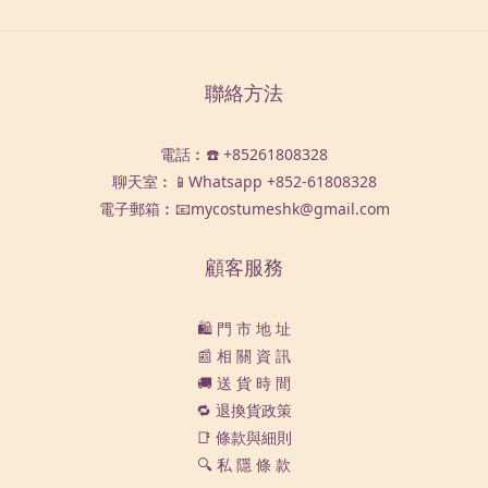
聯絡方法
電話︰☎️ +85261808328
聊天室︰📱Whatsapp
+852-61808328
電子郵箱︰📧mycostumeshk@gmail.com
顧客服務
🛍️ 門 市 地 址
📰 相 關 資 訊
🚚 送 貨 時 間
🔁 退換貨政策
📑 條款與細則
🔍 私 隱 條 款