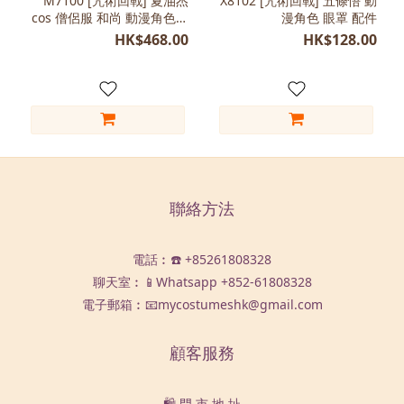
M7100 [咒術回戰] 夏油杰
X8102 [咒術回戰] 五條悟 動
Free
cos 僧侶服 和尚 動漫角色扮
漫角色 眼罩 配件
Size
演 男裝
HK$468.00
HK$128.00
(1)
L
(165-
175)
(1)
XL
(175-
185)
聯絡方法
(1)
藍
電話︰☎️ +85261808328
色
聊天室︰📱Whatsapp
+852-61808328
(1)
電子郵箱︰📧mycostumeshk@gmail.com
黑
色
顧客服務
(1)
🛍️ 門 市 地 址