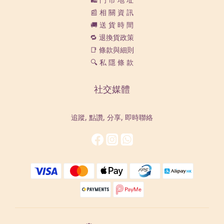
📰 相 關 資 訊
🚚 送 貨 時 間
🔁 退換貨政策
📑 條款與細則
🔍 私 隱 條 款
社交媒體
追蹤, 點讚, 分享, 即時聯絡