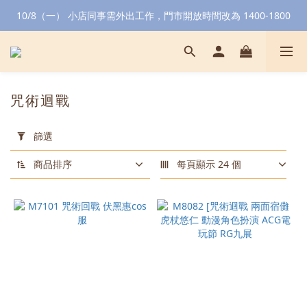
10/8（一） 小店同事需外出工作，門市開放時間改為 1400-1800
咒術迴戰
套
用
篩選
篩
選
商品排序
每頁顯示 24 個
(0/20)
顏
色
黑
色
(3)