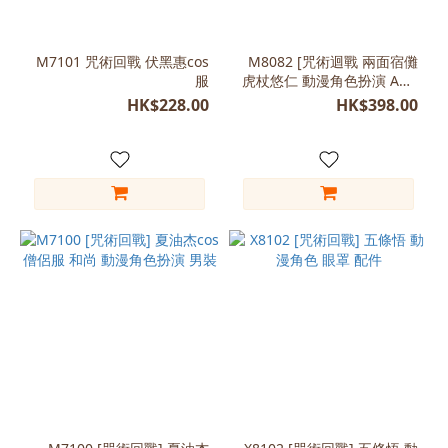
藍
色
(2)
M7101 咒術回戰 伏黑惠cos
M8082 [咒術迴戰 兩面宿儺
服
虎杖悠仁 動漫角色扮演 ACG
尺
電玩節 RG九展
HK$228.00
HK$398.00
寸
L
(170-
175)
(2)
M
(165-
170)
(2)
XL
(175-
180)
(2)