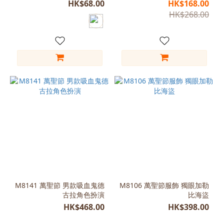
HK$68.00
HK$168.00
(110-
HK$268.00
120)
(30)
Free
Size
(28)
M
(155-
160)
(25)
S
(155-
160)
(22)
M8141 萬聖節 男款吸血鬼德
M8106 萬聖節服飾 獨眼加勒
看
古拉角色扮演
比海盜
更
HK$468.00
HK$398.00
多