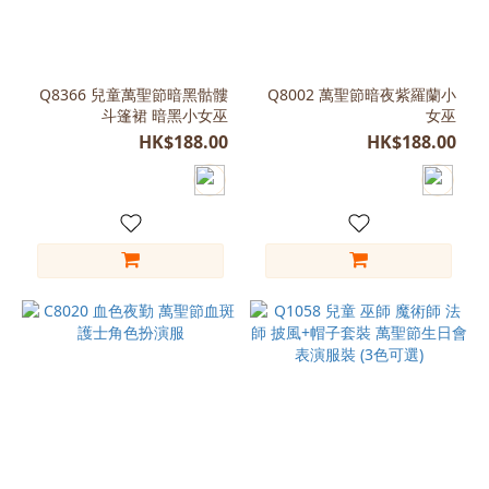
紅
色
(75)
白
Q8366 兒童萬聖節暗黑骷髏
Q8002 萬聖節暗夜紫羅蘭小
斗篷裙 暗黑小女巫
女巫
色
(53)
HK$188.00
HK$188.00
藍
色
(33)
紫
色
(24)
啡
色
(19)
橙
色
(13)