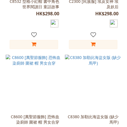
C8532 型格小紅帽 書中角色
C2300 [民族服] 埃及女神 埃
M
世界閱讀日 童話故事
及妖后
(160-
HK$298.00
HK$298.00
165)
(39)
Free
Size
(165-
180)
(36)
L
(120-
130)
(30)
L
(165-
170)
(30)
C8600 [萬聖節服飾] 恐怖血
C8380 加勒比海盜女版 (缺少
染廚師 圍裙 帽 男女合穿
馬甲)
M