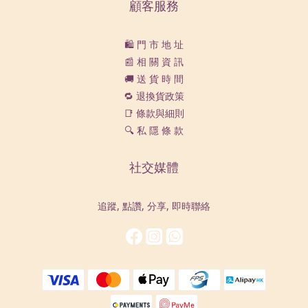
顧客服務
🛍️ 門 市 地 址
📰 相 關 資 訊
🚚 送 貨 時 間
🔁 退換貨政策
📑 條款與細則
🔍 私 隱 條 款
社交媒體
追蹤, 點讚, 分享, 即時聯絡