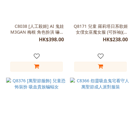
C8038 [人工殺姬] AI 鬼娃
Q8171 兒童 羅莉塔日系歌姬
M3GAN 梅根 角色扮演 嚇鬼
女僕女巫魔女服 (可拆袖)(親
服裝
子裝)
HK$398.00
HK$238.00