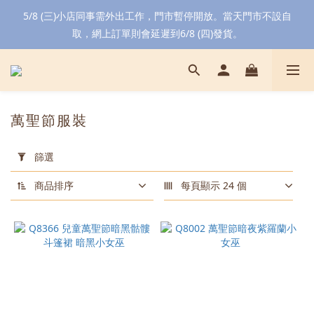
5/8 (三)小店同事需外出工作，門市暫停開放。當天門市不設自
取，網上訂單則會延遲到6/8 (四)發貨。
萬聖節服裝
套
用
篩選
篩
選
商品排序
每頁顯示 24 個
(0/20)
顏
色
黑色
(176)