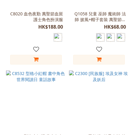
灰
C8020 血色夜勤 萬聖節血斑
Q1058 兒童 巫師 魔術師 法
色
護士角色扮演服
師 披風+帽子套裝 萬聖節生
(12)
日會表演服裝 (3色可選)
HK$188.00
HK$68.00
綠
色
(12)
看
更
多
尺
寸
Free
Size
(155-
165)
(62)