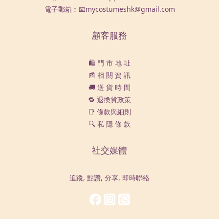
電子郵箱︰📧mycostumeshk@gmail.com
顧客服務
🛍️ 門 市 地 址
📰 相 關 資 訊
🚚 送 貨 時 間
🔁 退換貨政策
📑 條款與細則
🔍 私 隱 條 款
社交媒體
追蹤, 點讚, 分享, 即時聯絡