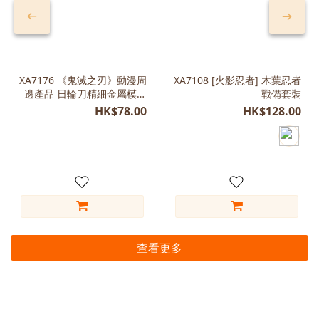
XA7176 《鬼滅之刃》動漫周
XA7108 [火影忍者] 木葉忍者
邊產品 日輪刀精細金屬模型
戰備套裝
合集（26cm 附刀鞘）
HK$78.00
HK$128.00
查看更多