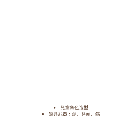
全城投入 Minecraft 世界
兒童角色扮演
兒童角色造型
道具武器︰劍、斧頭、鎬