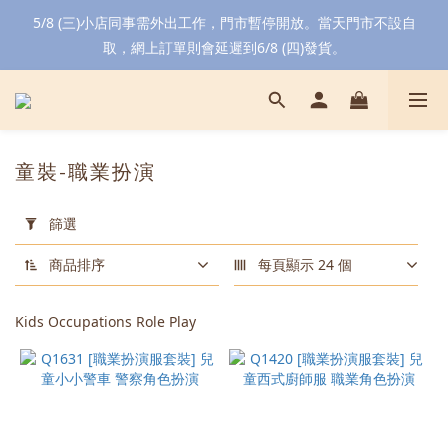
5/8 (三)小店同事需外出工作，門市暫停開放。當天門市不設自
取，網上訂單則會延遲到6/8 (四)發貨。
童裝-職業扮演
套
用
篩選
篩
選
商品排序
每頁顯示 24 個
(0/20)
Kids Occupations Role Play
顏
色
黑
色
(18)