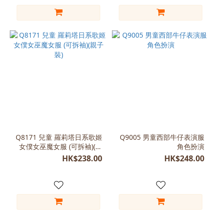
Q8171 兒童 羅莉塔日系歌姬
Q9005 男童西部牛仔表演服
女僕女巫魔女服 (可拆袖)(親
角色扮演
子裝)
HK$238.00
HK$248.00