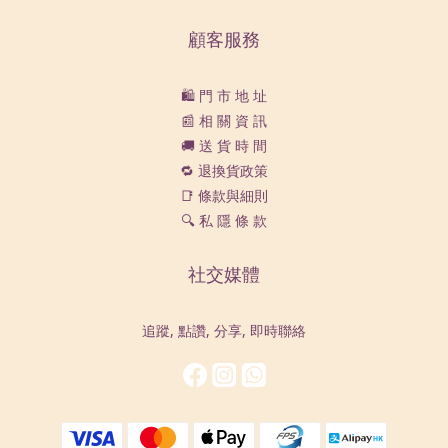
顧客服務
🛍️ 門 市 地 址
📰 相 關 資 訊
🚚 送 貨 時 間
🔁 退換貨政策
📑 條款與細則
🔍 私 隱 條 款
社交媒體
追蹤, 點讚, 分享, 即時聯絡