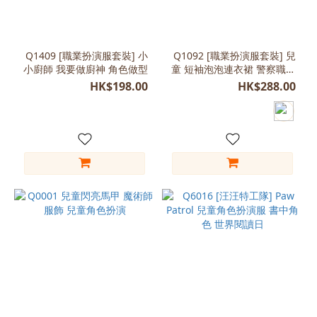
(4)
A
款
Q1409 [職業扮演服套裝] 小
Q1092 [職業扮演服套裝] 兒
小廚師 我要做廚神 角色做型
(2)
童 短袖泡泡連衣裙 警察職業
角色扮演
HK$198.00
HK$288.00
B
款
(2)
看
更
多
尺
寸
M
(110-
120)
(41)