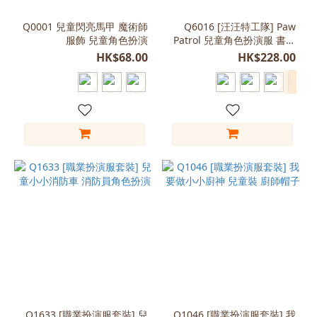
L
(120-
Q0001 兒童閃亮馬甲 魔術師
Q6016 [汪汪特工隊] Paw
服飾 兒童角色扮演
Patrol 兒童角色扮演服 書中
130)
角色 世界閱讀日
HK$68.00
HK$228.00
(40)
XL
(130-
140)
(29)
S
(100-
110)
(23)
Free
Size
(100-
120)
(9)
L
Q1633 [職業扮演服套裝] 兒
Q1046 [職業扮演服套裝] 我