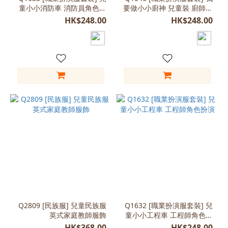
(125-
童小小消防車 消防員角色扮
要做小小廚神 兒童裝 廚師帽
演
子
135)
HK$248.00
HK$248.00
(9)
M
(115-
125)
(8)
L
(130-
140)
(7)
M
(120-
130)
(7)
看
Q2809 [民族服] 兒童民族服
Q1632 [職業扮演服套裝] 兒
更
英式家庭教師服飾
童小小工程車 工程師角色扮
多
演
HK$368.00
HK$248.00