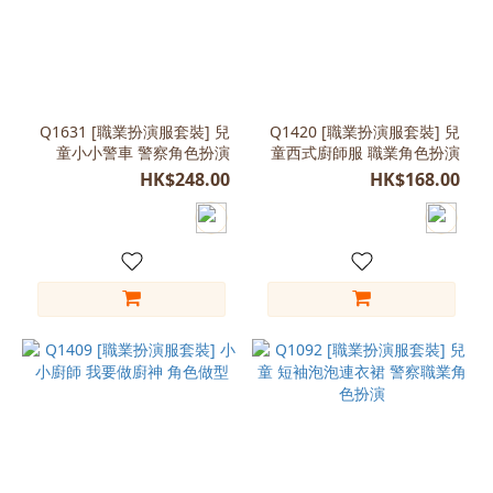
紅
色
(17)
藍
Q1631 [職業扮演服套裝] 兒
Q1420 [職業扮演服套裝] 兒
色
童小小警車 警察角色扮演
童西式廚師服 職業角色扮演
(17)
HK$248.00
HK$168.00
白
色
(16)
綠
色
(9)
粉
紅
(5)
橙
色