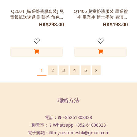
Q2604 [職業扮演服套裝] 兒
Q1406 兒童扮演服裝 畢業禮
童報紙送速遞員 郵差 角色表
袍 畢業生 博士學位 表演服
演做型
裝
HK$298.00
HK$198.00
1
2
3
4
5
聯絡方法
電話︰☎️ +85261808328
聊天室︰📱Whatsapp
+852-61808328
電子郵箱︰📧mycostumeshk@gmail.com