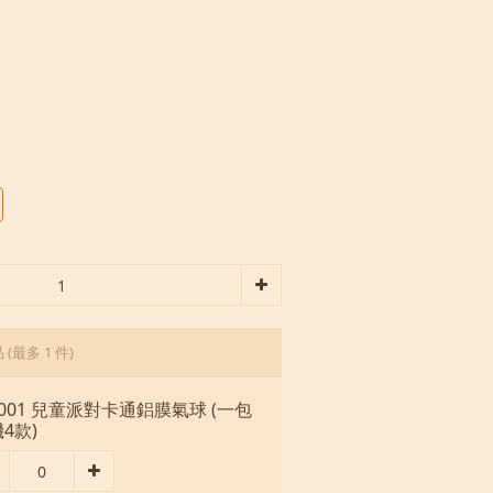
品
(最多 1 件)
001 兒童派對卡通鋁膜氣球 (一包
4款)