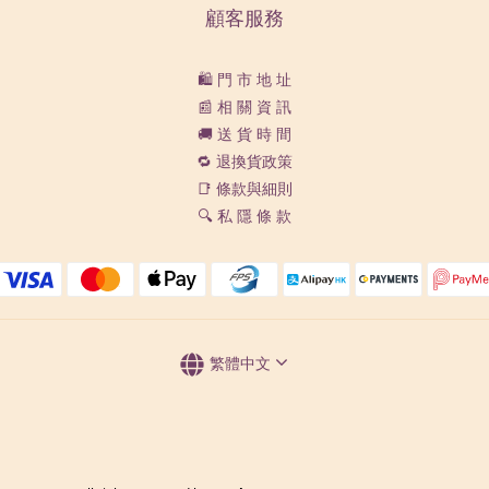
顧客服務
🛍️ 門 市 地 址
📰 相 關 資 訊
🚚 送 貨 時 間
🔁 退換貨政策
📑 條款與細則
🔍 私 隱 條 款
繁體中文