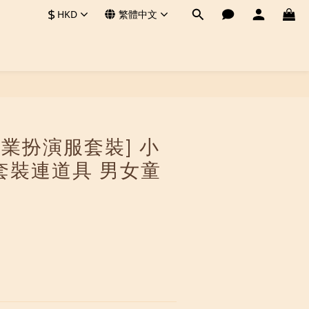
$
HKD
繁體中文
立即購買
[職業扮演服套裝] 小
套裝連道具 男女童