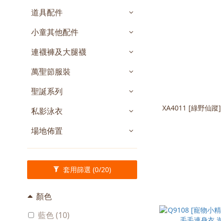
道具配件
小童其他配件
連襪褲及大腿襪
萬聖節服裝
聖誕系列
XA4011 [綠野
私影泳衣
場地佈置
套用篩選
(0/20)
顏色
藍色 (10)