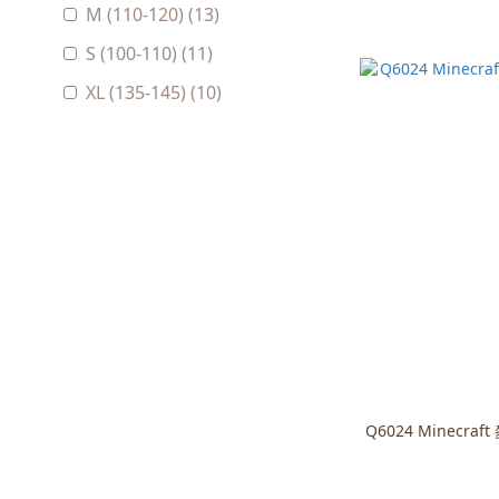
M (110-120) (13)
S (100-110) (11)
XL (135-145) (10)
L (125-135) (9)
M (110) (9)
M (115-125) (9)
S (100) (9)
看更多
Q6024 Minecr