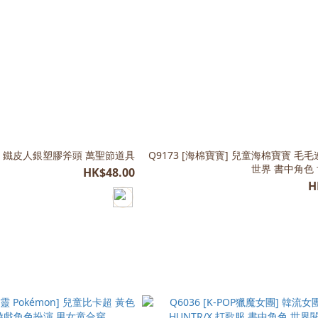
仙蹤] 鐵皮人銀塑膠斧頭 萬聖節道具
Q9173 [海棉寶寳] 兒童海棉寶寳 毛
世界 書中角色
HK$48.00
H