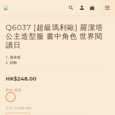
Q6037 [超級瑪利歐] 羅潔塔
公主造型服 書中角色 世界閱
讀日
1. 連身裙
2. 頭飾
HK$248.00
顏色
: 藍色
尺寸
: XS (90-100)