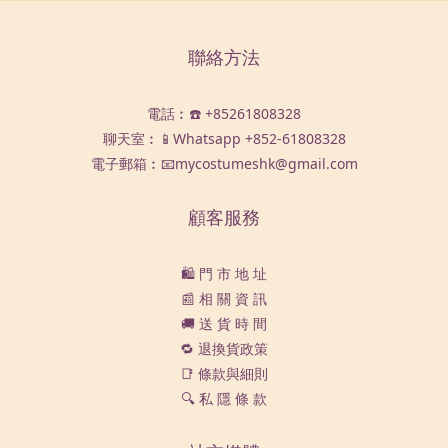
聯絡方法
電話︰☎️ +85261808328
聊天室︰📱Whatsapp
+852-61808328
電子郵箱︰📧mycostumeshk@gmail.com
顧客服務
🛍️ 門 市 地 址
📰 相 關 資 訊
🚚 送 貨 時 間
🔁 退換貨政策
📑 條款與細則
🔍 私 隱 條 款