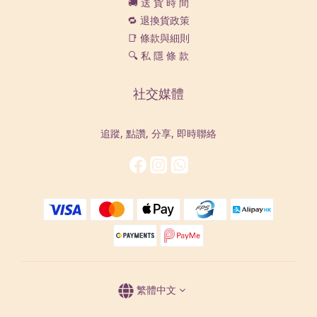
🚚 送 貨 時 間
🔁 退換貨政策
📑 條款與細則
🔍 私 隱 條 款
社交媒體
追蹤, 點讚, 分享, 即時聯絡
繁體中文