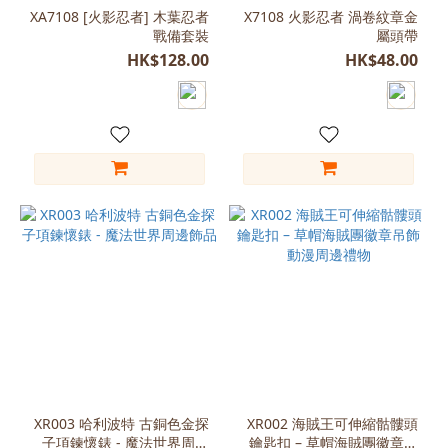
(1)
XA7108 [火影忍者] 木葉忍者
X7108 火影忍者 渦卷紋章金
戰備套裝
屬頭帶
白
色
HK$128.00
HK$48.00
(1)
金
色
(1)
尺
寸
Free
Size
(2)
約
(6*5CM)
(1)
約
XR003 哈利波特 古銅色金探
XR002 海賊王可伸縮骷髏頭
子項鍊懷錶 - 魔法世界周邊
(4*2.5CM)
鑰匙扣 – 草帽海賊團徽章吊