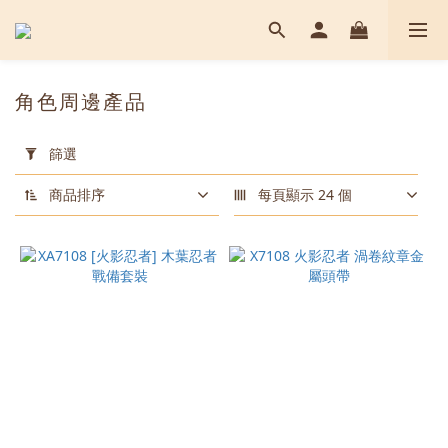
角色周邊產品
套
用
篩選
篩
選
商品排序
每頁顯示 24 個
(0/20)
顏
色
黑
色
(2)
古
銅