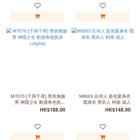
(1)
Free
Size
(170-
185)
(1)
Free
size
(1)
Free
size
(165-
M7070 [千與千尋] 黑色無臉
M8003 任何人 藍色緊身衣
180)
男 神隱少女 動漫角色扮演
隱身衣 黑衣人 柯南 成人
(1)
cosplay
HK$188.00
HK$148.00
L
(165-
170)
(1)