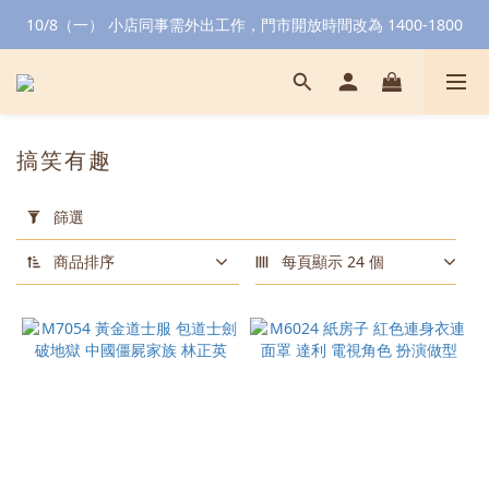
10/8（一） 小店同事需外出工作，門市開放時間改為 1400-1800
搞笑有趣
套
用
篩選
篩
選
商品排序
每頁顯示 24 個
(0/20)
顏
色
黑
色
(5)