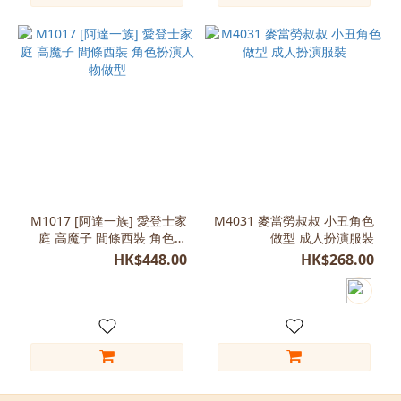
L
(175-
180)
(1)
M
(160-
165)
(1)
看
M1017 [阿達一族] 愛登士家
M4031 麥當勞叔叔 小丑角色
更
庭 高魔子 間條西裝 角色扮
做型 成人扮演服裝
多
演人物做型
HK$448.00
HK$268.00