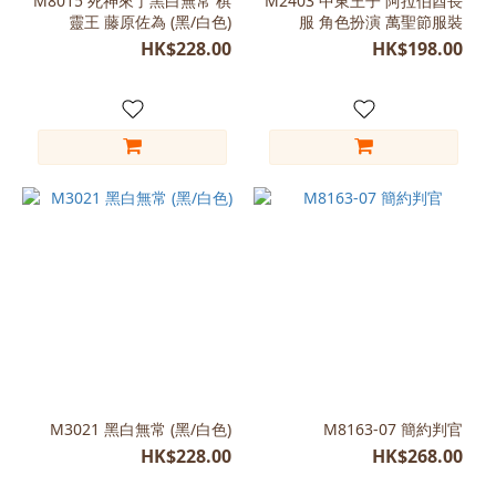
M8015 死神來了黑白無常 棋
M2403 中東王子 阿拉伯酋長
靈王 藤原佐為 (黑/白色)
服 角色扮演 萬聖節服裝
藍
HK$228.00
HK$198.00
色
(1)
尺
寸
L
(170-
175)
(2)
L
(170-
180)
(2)
Free
M3021 黑白無常 (黑/白色)
M8163-07 簡約判官
Size
HK$228.00
HK$268.00
(165-
180)