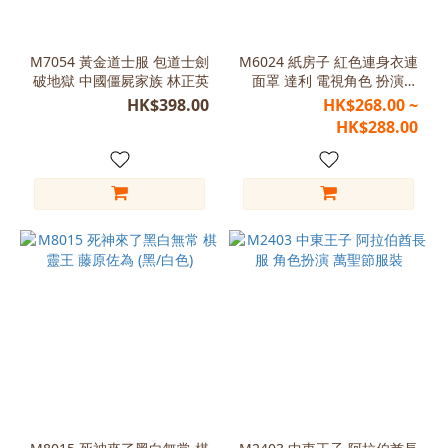
白
色
(4)
M7054 黃金道士服 包道士劍
M6024 紙房子 紅色連身衣連
破地獄 中國僵屍家族 林正英
面罩 達利 電視角色 扮演做
黃
型
色
HK$398.00
HK$268.00 ~
(3)
HK$288.00
A
款
(1)
B
款
(1)
紅
色
(1)
綠
色
(1)