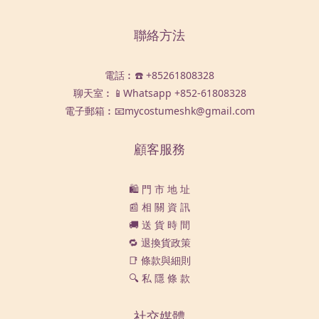
聯絡方法
電話︰☎️ +85261808328
聊天室︰📱Whatsapp
+852-61808328
電子郵箱︰📧mycostumeshk@gmail.com
顧客服務
🛍️ 門 市 地 址
📰 相 關 資 訊
🚚 送 貨 時 間
🔁 退換貨政策
📑 條款與細則
🔍 私 隱 條 款
社交媒體