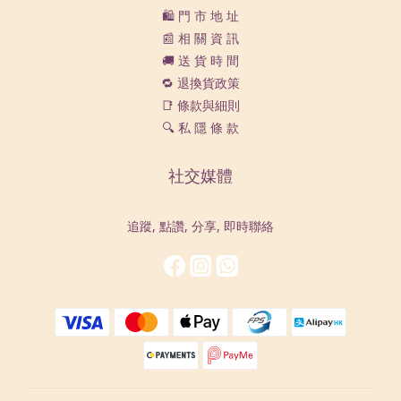
🛍️ 門 市 地 址
📰 相 關 資 訊
🚚 送 貨 時 間
🔁 退換貨政策
📑 條款與細則
🔍 私 隱 條 款
社交媒體
追蹤, 點讚, 分享, 即時聯絡