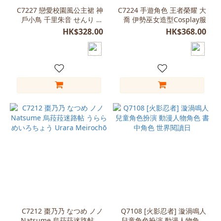
C7227 戀愛校園風公主裙 神
C7224 手遊角色 王者榮耀 大
橙
戶小鳥 千里朱音 せんり あ
喬 伊勢巫女造型Cosplay服
色
かね Senri akare 中津靜流
HK$328.00
HK$368.00
(4)
なかつ しずる
灰
色
(4)
看
更
多
尺
寸
Free
Size
(155-
165)
(27)
C7212 棗乃乃 なつめ ノノ
Q7108 [火影忍者] 漩渦鳴人
Natsume 烏菈菈迷路帖 う
兒童角色扮演 動漫人物角色