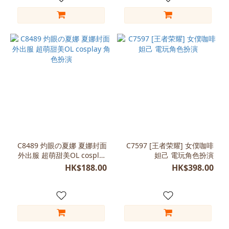
C8489 灼眼の夏娜 夏娜封面
C7597 [王者荣耀] 女僕咖啡
外出服 超萌甜美OL cosplay
妲己 電玩角色扮演
角色扮演
HK$188.00
HK$398.00