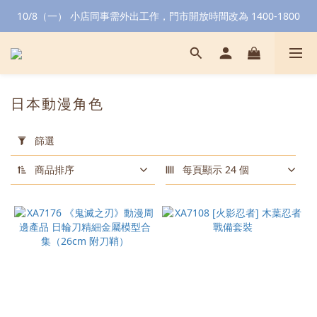
10/8（一） 小店同事需外出工作，門市開放時間改為 1400-1800
日本動漫角色
套
用
篩選
篩
選
商品排序
每頁顯示 24 個
(0/20)
顏
色
黑
色
(53)