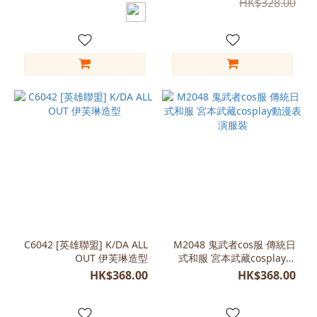
HK$328.00
175)
(19)
L
(175-
180)
(18)
Free
Size
(15)
XL
(175-
180)
(15)
C6042 [英雄聯盟] K/DA ALL
M2048 鬼武者cos服 傳統日
看
OUT 伊芙琳造型
式和服 宮本武藏cosplay動
更
漫表演服裝
HK$368.00
HK$368.00
多