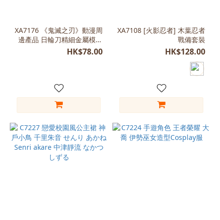
藍
色
(39)
XA7176 《鬼滅之刃》動漫周
XA7108 [火影忍者] 木葉忍者
邊產品 日輪刀精細金屬模型
戰備套裝
白
合集（26cm 附刀鞘）
色
HK$78.00
HK$128.00
(26)
紅
色
(22)
綠
色
(10)
粉
紅
(9)
紫
色
(9)