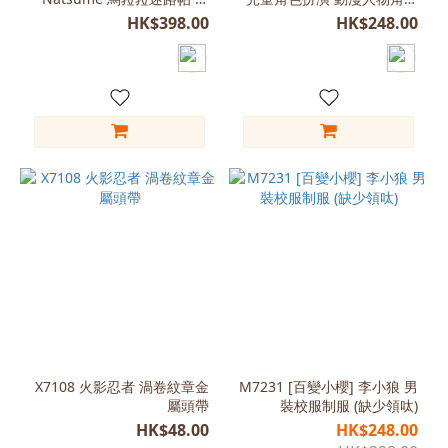
L
ららめいろちょう Urara
書中角色 世界閱讀日
HK$398.00
HK$248.00
(170-
Meirochō
175)
(24)
L
(165-
170)
(22)
M
(160-
165)
(21)
M
(165-
170)
(20)
X7108 火影忍者 渦卷紋章金
M7231 [百變小櫻] 李小狼 男
屬頭帶
裝校服制服 (缺少領呔)
M
HK$48.00
HK$248.00
(170-