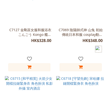
C7127 金剛巫女服和服浴衣
C7069 陰陽師式神 山兔 初始
こんごう Kongo 艦隊
傳統日本和服 cosplay動漫
Collection艦隊これくしょ
手遊戲服裝
HK$328.00
HK$348.00
ん-艦これ-Kantai Collection
(黑色/紅色)