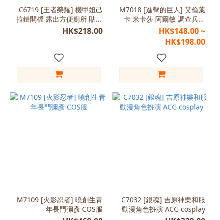
C6719 [王者榮耀] 機甲妲己
M7018 [進擊的巨人] 艾倫葉
拉鏈開檔 露出方便廁所 貼身
卡 米卡莎 阿爾敏 調查兵團
緊身衣
自由之翼 角色扮演 cosplay
HK$218.00
HK$148.00 ~
HK$198.00
M7109 [火影忍者] 曉創生青
C7032 [銀魂] 吉原神樂和服
年長門彌彥 COS服
動漫角色扮演 ACG cosplay