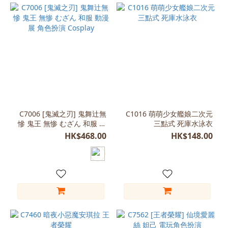
C7006 [鬼滅之刃] 鬼舞辻無
C1016 萌萌少女艦娘二次元
慘 鬼王 無惨 むざん 和服 動
三點式 死庫水泳衣
漫展 角色扮演 Cosplay
HK$468.00
HK$148.00