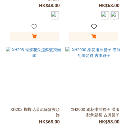
色
HK$48.00
HK$68.00
(3)
A
款
(2)
看
更
多
尺
寸
Free
Size
(32)
46cm
XH203 蝴蝶花朵流蘇髮夾頭
XH2000 絹花排插簪子 漢服
(1)
飾
配飾髮簪 古風簪子
HK$68.00
HK$58.00
寬約