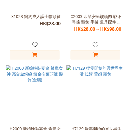
X1023 簡約成人護士帽頭箍
X2003 印第安民族頭飾 戰矛
弓箭 頸飾 手鏈 道具配件 角
HK$28.00
色扮演
HK$28.00 ~ HK$98.00
H2000 新娘晚裝宴會 希臘女
H7129 從零開始的異世界生