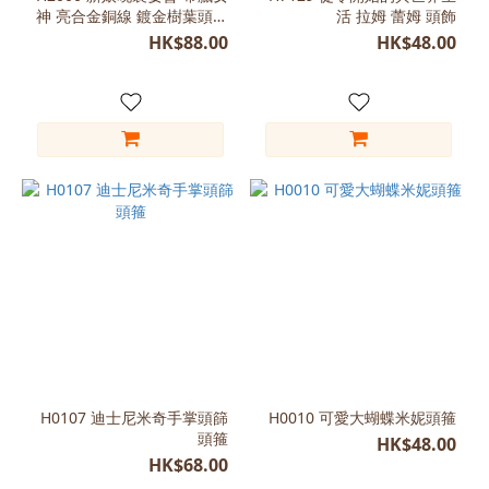
神 亮合金銅線 鍍金樹葉頭箍
活 拉姆 蕾姆 頭飾
髮飾(金屬)
HK$88.00
HK$48.00
H0107 迪士尼米奇手掌頭篩
H0010 可愛大蝴蝶米妮頭箍
頭箍
HK$48.00
HK$68.00