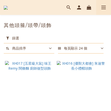
其他頭箍/頭帶/頭飾
套
用
篩選
篩
選
商品排序
每頁顯示 24 個
(0/20)
顏
色
黑
色
(14)
紅
色