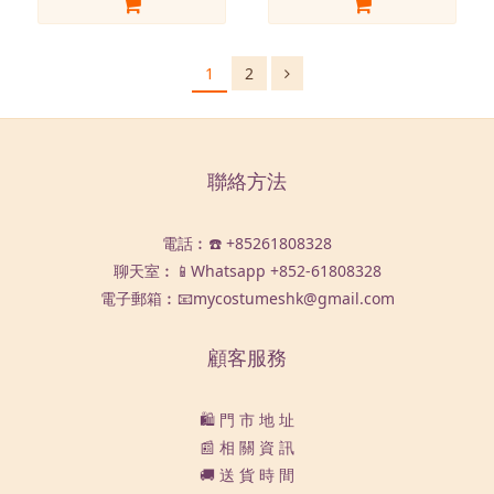
1
2
聯絡方法
電話︰☎️ +85261808328
聊天室︰📱Whatsapp
+852-61808328
電子郵箱︰📧mycostumeshk@gmail.com
顧客服務
🛍️ 門 市 地 址
📰 相 關 資 訊
🚚 送 貨 時 間