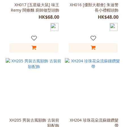
(12)
XH017 [五星級大鼠] 味王
XH016 [優獸大都會] 朱迪警
Remy 闊條麵 廚師做型頭飾
長小禮帽頭飾
粉
紅
HK$68.00
HK$48.00
(9)
藍
色
(7)
白
色
(5)
銀
色
(5)
啡
色
(3)
XH205 男裝古風額飾 古裝前
XH204 珍珠花朵流蘇鑲鑽髮
金
額配飾
帶