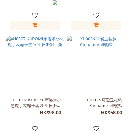
20CM
高約
18CM
(1)
約長
23cm
(1)
XH0007 KUROMI庫洛米小
XH0006 可愛玉桂狗
惡魔手杖帽子套裝 生日派對
Cinnamoroll髮箍
主角
HK$98.00
HK$68.00