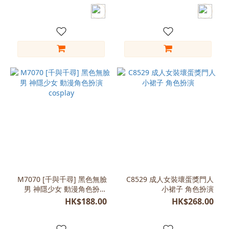
(165-
170)
(5)
Free
Size
(165-
180)
(4)
M
(155-
160)
(4)
XL
(175-
M7070 [千與千尋] 黑色無臉
C8529 成人女裝壞蛋獎門人
180)
男 神隱少女 動漫角色扮演
小裙子 角色扮演
(4)
cosplay
HK$188.00
HK$268.00
看
更