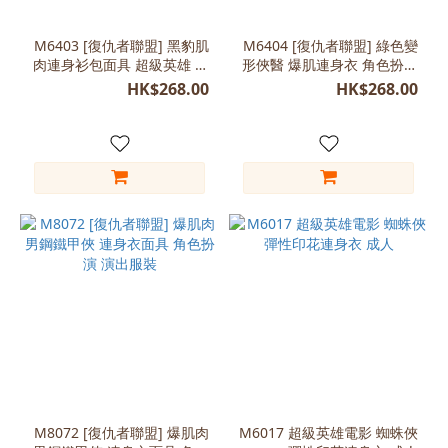
(2)
M6403 [復仇者聯盟] 黑豹肌
M6404 [復仇者聯盟] 綠色變
B
肉連身衫包面具 超級英雄 動
形俠醫 爆肌連身衣 角色扮演
款
漫角色扮演 舞台表演服
做型
HK$268.00
HK$268.00
(2)
啡
色
(2)
看
更
多
尺
寸
Free
Size
(170-
180)
M8072 [復仇者聯盟] 爆肌肉
M6017 超級英雄電影 蜘蛛俠