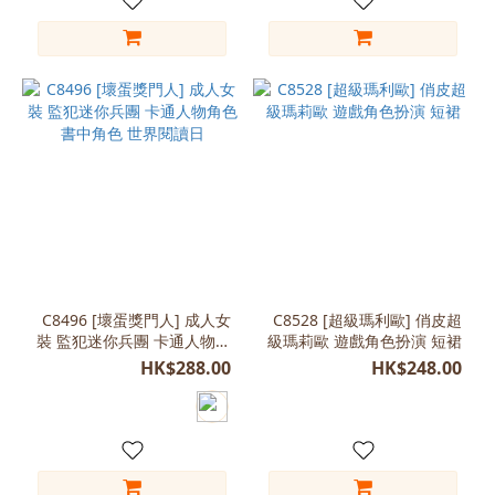
多
C8496 [壞蛋獎門人] 成人女
C8528 [超級瑪利歐] 俏皮超
裝 監犯迷你兵團 卡通人物角
級瑪莉歐 遊戲角色扮演 短裙
色 書中角色 世界閱讀日
HK$288.00
HK$248.00