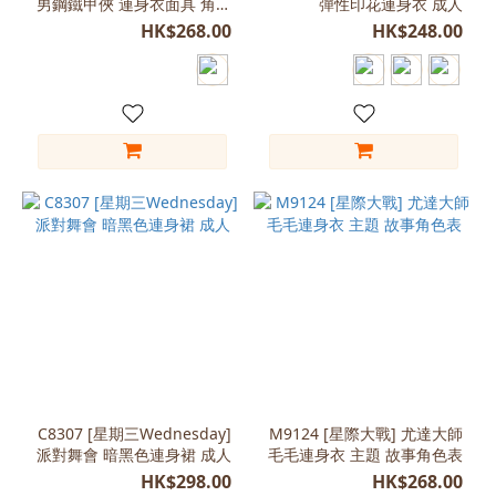
(9)
男鋼鐵甲俠 連身衣面具 角色
彈性印花連身衣 成人
扮演 演出服裝
HK$268.00
HK$248.00
L
(170-
180)
(8)
M
(160-
170)
(8)
S
(155-
160)
(7)
L
(170-
175)
C8307 [星期三Wednesday]
M9124 [星際大戰] 尤達大師
(5)
派對舞會 暗黑色連身裙 成人
毛毛連身衣 主題 故事角色表
HK$298.00
HK$268.00
M