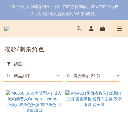
5/8 (三)小店同事需外出工作，門市暫停開放。當天門市不設自
取，網上訂單則會延遲到6/8 (四)發貨。
電影/劇集角色
套
用
篩選
篩
選
商品排序
每頁顯示 24 個
(0/20)
顏
色
黑
色
(10)