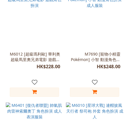
M6012 [超級瑪利歐] 華利奥
M7690 [寵物小精靈
超級馬里奧兄弟電影 遊戲角
Pokémon] 小智 動漫角色扮
色扮演
演 成人服裝
HK$228.00
HK$248.00