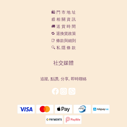
🛍️ 門 市 地 址
📰 相 關 資 訊
🚚 送 貨 時 間
🔁 退換貨政策
📑 條款與細則
🔍 私 隱 條 款
社交媒體
追蹤, 點讚, 分享, 即時聯絡