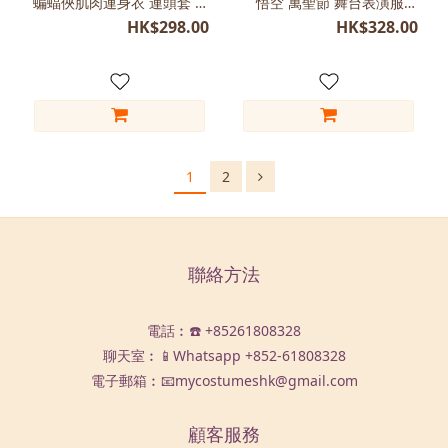
蝙蝠俠肌肉連身衣 連頭套 角
悟空 萬聖節 舞台表演服裝
色扮演做型
故事角色造型
HK$298.00
HK$328.00
1
2
聯絡方法
電話︰☎️ +85261808328
聊天室︰📱Whatsapp
+852-61808328
電子郵箱︰📧mycostumeshk@gmail.com
顧客服務