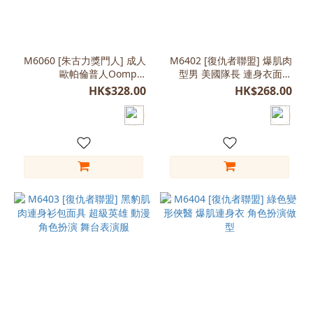
藍
色
(7)
M6060 [朱古力獎門人] 成人
M6402 [復仇者聯盟] 爆肌肉
歐帕倫普人Oompa-
型男 美國隊長 連身衣面具
綠
Loompas 小矮人族角色扮演
表演服裝 親子裝
色
HK$328.00
HK$268.00
書中角色 世界閱讀日
(6)
紅
色
(5)
白
色
(3)
黃
色
(3)
A
款