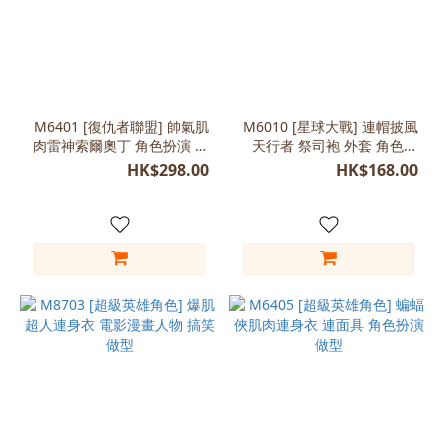
M6401 [復仇者聯盟] 帥氣肌
M6010 [星球大戰] 連帽披風
肉雷神索爾奧丁 角色扮演 成
天行者 祭司袍 外套 角色扮
人表演服裝
演 成人
HK$298.00
HK$168.00