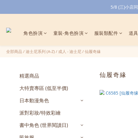
5/8 (三)
角色扮演
童裝-角色扮演
服裝類配件
道
全部商品
/
迪士尼系列 (A-Z)
/
成人 - 迪士尼
/
仙履奇緣
仙履奇緣
精選商品
大特賣專區 (低至半價)
日本動漫角色
派對彩妝/特效彩繪
書中角色 (世界閱讀日)
民族服