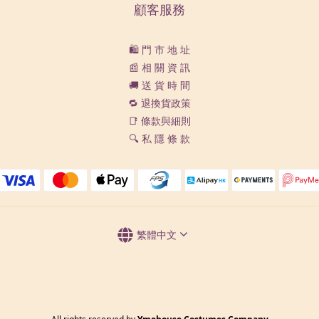
顧客服務
🛍️ 門 市 地 址
📰 相 關 資 訊
🚚 送 貨 時 間
🔁 退換貨政策
📑 條款與細則
🔍 私 隱 條 款
繁體中文