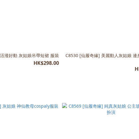
缘] 活潑好動 灰姑娘吊帶短裙 服裝
C8530 [仙履奇緣] 美麗動人灰姑娘 
HK$298.00
H