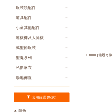
服裝類配件
道具配件
小童其他配件
連襪褲及大腿襪
萬聖節服裝
C3000 [仙履奇
聖誕系列
私影泳衣
場地佈置
套用篩選
(0/20)
顏色