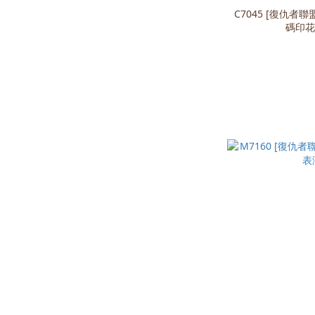
C7045 [復仇者聯盟
碼印花