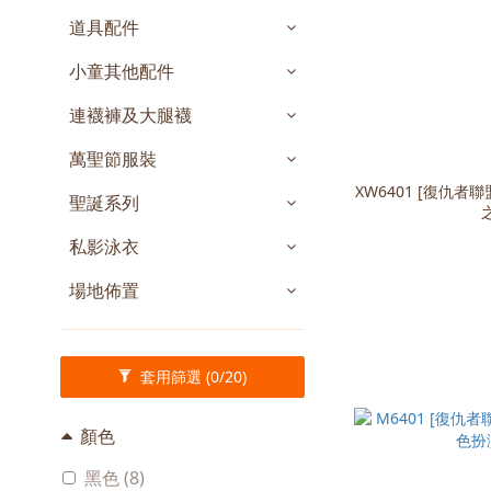
道具配件
小童其他配件
連襪褲及大腿襪
萬聖節服裝
XW6401 [復仇者聯盟
聖誕系列
私影泳衣
場地佈置
套用篩選
(0/20)
顏色
黑色 (8)