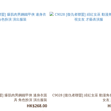
聯盟] 爆肌肉男鋼鐵甲俠 連身衣面
C9028 [復仇者聯盟] 緋紅女巫 動漫
具 角色扮演 演出服裝
女友
HK$268.00
H