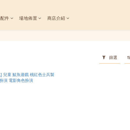
具配件
場地佈置
商店介紹
篩選