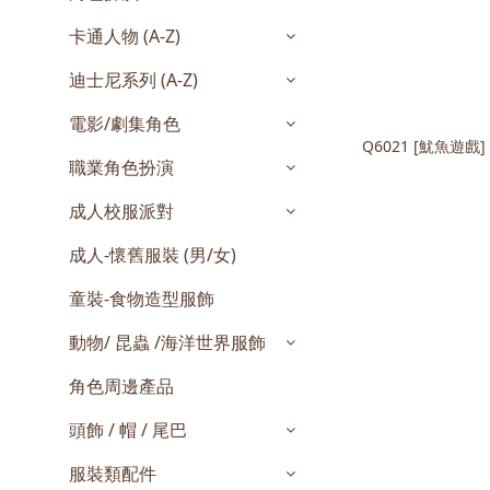
卡通人物 (A-Z)
迪士尼系列 (A-Z)
電影/劇集角色
Q6021 [魷魚遊戲] 兒童 魷魚遊戲 桃紅色士兵製
職業角色扮演
成人校服派對
成人-懷舊服裝 (男/女)
童裝-食物造型服飾
動物/ 昆蟲 /海洋世界服飾
角色周邊產品
頭飾 / 帽 / 尾巴
服裝類配件