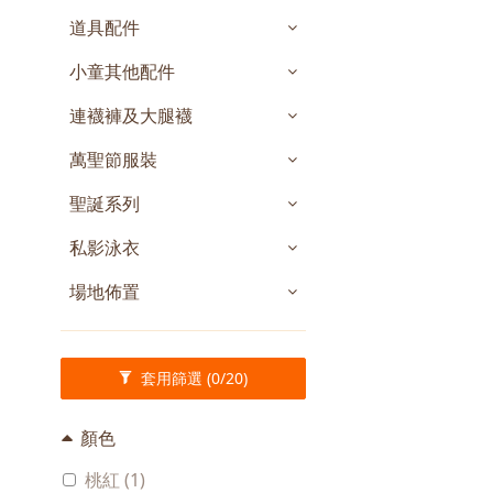
道具配件
小童其他配件
連襪褲及大腿襪
萬聖節服裝
聖誕系列
私影泳衣
場地佈置
套用篩選
(0/20)
顏色
桃紅 (1)