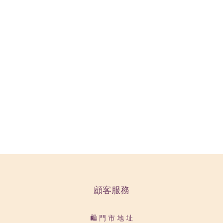
顧客服務
🛍️ 門 市 地 址