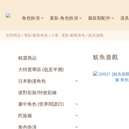
角色扮演
童裝-角色扮演
服裝類配件
道
全部商品
/
電影/劇集角色
/
小童 - 電影/劇集角色
/
魷魚遊戲
魷魚遊戲
精選商品
大特賣專區 (低至半價)
日本動漫角色
派對彩妝/特效彩繪
書中角色 (世界閱讀日)
民族服
角色扮演