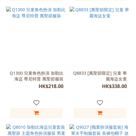
L
(80-
90)
(1)
M
(120-
135)
(1)
看
Q1300 兒童角色扮演 加勒比
Q8833 [萬聖節限定] 兒童 華
更
海盜 尊尼特普 萬聖節服裝
麗海盜女童
多
HK$218.00
HK$338.00