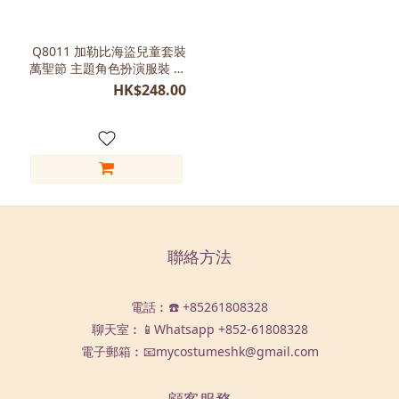
Q8011 加勒比海盜兒童套裝
萬聖節 主題角色扮演服裝 女
童
HK$248.00
聯絡方法
電話︰☎️ +85261808328
聊天室︰📱Whatsapp
+852-61808328
電子郵箱︰📧mycostumeshk@gmail.com