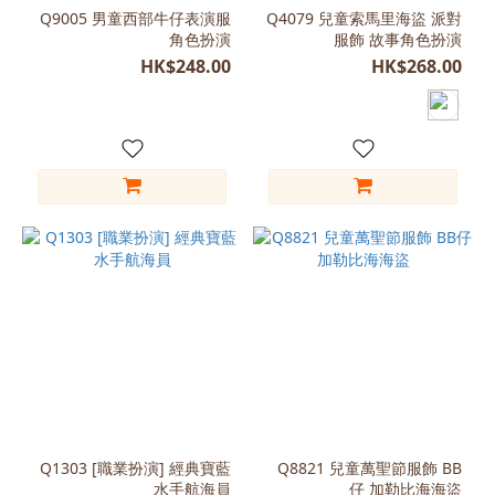
(3)
Q9005 男童西部牛仔表演服
Q4079 兒童索馬里海盜 派對
角色扮演
服飾 故事角色扮演
黑
色
HK$248.00
HK$268.00
(3)
桃
紅
(2)
藍
色
(2)
L
(120-
130)
(1)
M
(110-
120)
Q1303 [職業扮演] 經典寶藍
Q8821 兒童萬聖節服飾 BB
(1)
水手航海員
仔 加勒比海海盜