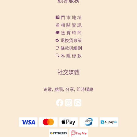
顧客服務
🛍️ 門 市 地 址
📰 相 關 資 訊
🚚 送 貨 時 間
🔁 退換貨政策
📑 條款與細則
🔍 私 隱 條 款
社交媒體
追蹤, 點讚, 分享, 即時聯絡