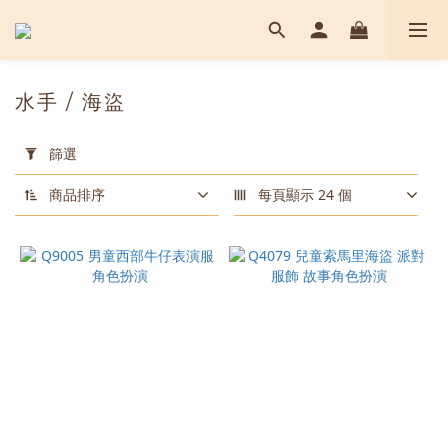
水手 / 海盜
套
用
篩選
篩
選
商品排序
每頁顯示 24 個
(0/20)
顏
色
白
色
(5)
紅
色