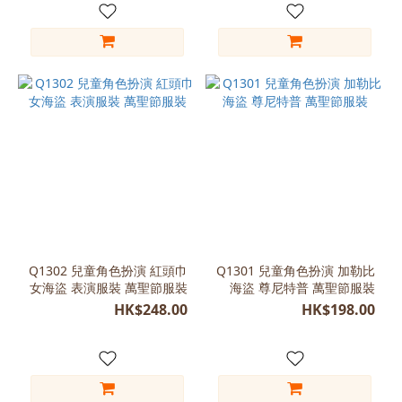
(7)
S
(100-
110)
(3)
M
(70-
80)
(2)
Free
Size
(100-
Q1302 兒童角色扮演 紅頭巾
Q1301 兒童角色扮演 加勒比
120)
女海盜 表演服裝 萬聖節服裝
海盜 尊尼特普 萬聖節服裝
(1)
HK$248.00
HK$198.00
L
(135-
150)
(1)