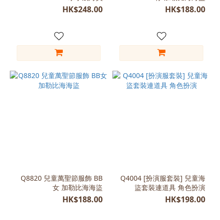
HK$248.00
HK$188.00
XL
(130-
140)
(1)
尺
寸
L
(120-
130)
(10)
M
(110-
120)
Q8820 兒童萬聖節服飾 BB
Q4004 [扮演服套裝] 兒童海
(10)
女 加勒比海海盜
盜套裝連道具 角色扮演
XL
HK$188.00
HK$198.00
(130-
140)