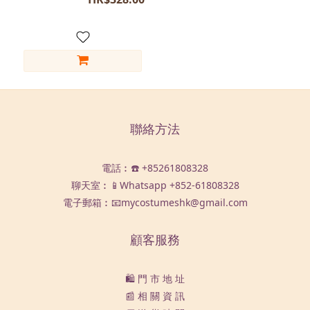
M
(160-
165)
(1)
M
(165-
170)
(1)
聯絡方法
S
(160-
電話︰☎️ +85261808328
165)
聊天室︰📱Whatsapp
+852-61808328
(1)
電子郵箱︰📧mycostumeshk@gmail.com
顧客服務
🛍️ 門 市 地 址
📰 相 關 資 訊