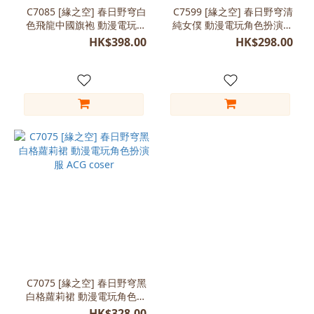
(1)
C7085 [緣之空] 春日野穹白
C7599 [緣之空] 春日野穹清
色飛龍中國旗袍 動漫電玩角
純女僕 動漫電玩角色扮演服
黑
色扮演服 cosplay
cosplay
色
HK$398.00
HK$298.00
(1)
尺
寸
Free
size
(1)
L
(165-
170)
(1)
L
(170-
C7075 [緣之空] 春日野穹黑
175)
白格蘿莉裙 動漫電玩角色扮
(1)
演服 ACG coser
HK$328.00