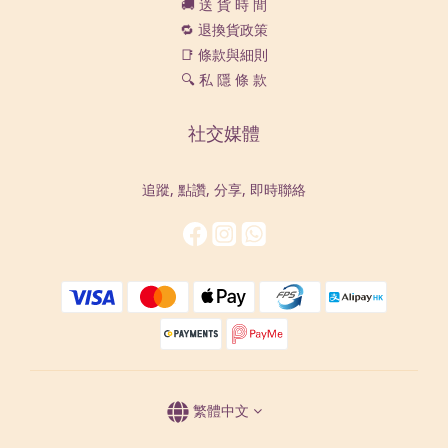
🚚 送 貨 時 間
🔁 退換貨政策
📑 條款與細則
🔍 私 隱 條 款
社交媒體
追蹤, 點讚, 分享, 即時聯絡
繁體中文