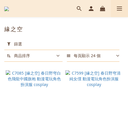
緣之空
套
用
篩選
篩
選
商品排序
每頁顯示 24 個
(0/20)
顏
色
白
色
(2)
圖
色