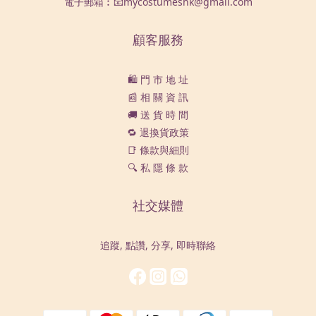
電子郵箱︰📧mycostumeshk@gmail.com
顧客服務
🛍️ 門 市 地 址
📰 相 關 資 訊
🚚 送 貨 時 間
🔁 退換貨政策
📑 條款與細則
🔍 私 隱 條 款
社交媒體
追蹤, 點讚, 分享, 即時聯絡