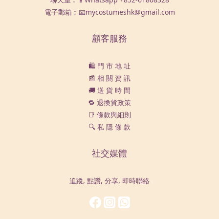
電子郵箱︰📧mycostumeshk@gmail.com
顧客服務
🛍️ 門 市 地 址
📰 相 關 資 訊
🚚 送 貨 時 間
🔁 退換貨政策
📑 條款與細則
🔍 私 隱 條 款
社交媒體
追蹤, 點讚, 分享, 即時聯絡