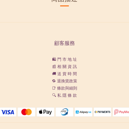
顧客服務
🛍️ 門 市 地 址
📰 相 關 資 訊
🚚 送 貨 時 間
🔁 退換貨政策
📑 條款與細則
🔍 私 隱 條 款