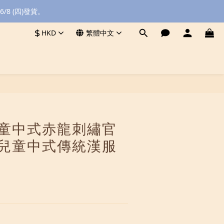
8 (四)發貨。
$
HKD
繁體中文
立即購買
 兒童中式赤龍刺繡官
 兒童中式傳統漢服