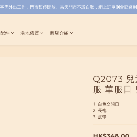
小店同事需外出工作，門市暫停開放。當天門市不設自取，網上訂單則會延遲到6/
具配件
場地佈置
商店介紹
Q2073
服 華服日
1. 白色交領口
2. 長袍
3. 皮帶
HK$348.00