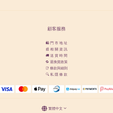
顧客服務
🛍️ 門 市 地 址
📰 相 關 資 訊
🚚 送 貨 時 間
🔁 退換貨政策
📑 條款與細則
🔍 私 隱 條 款
繁體中文