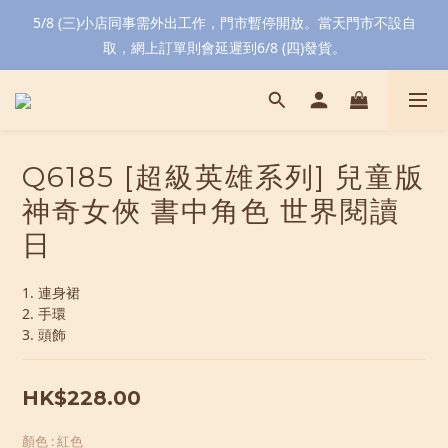
5/8 (三)小店同事需外出工作，門市暫停開放。當天門市不設自
取，網上訂單則會延遲到6/8 (四)發貨。
Q6185 [超級英雄系列] 兒童版
神奇女俠 書中角色 世界閱讀
日
1. 連身裙
2. 手環
3. 頭飾
HK$228.00
顏色
: 紅色