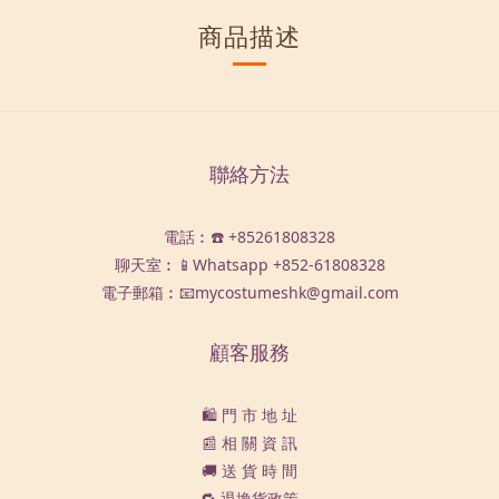
商品描述
聯絡方法
電話︰☎️ +85261808328
聊天室︰📱Whatsapp
+852-61808328
電子郵箱︰📧mycostumeshk@gmail.com
顧客服務
🛍️ 門 市 地 址
📰 相 關 資 訊
🚚 送 貨 時 間
🔁 退換貨政策