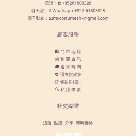
電話︰☎️ +85261808328
聊天室︰📱Whatsapp
+852-61808328
電子郵箱︰📧mycostumeshk@gmail.com
顧客服務
🛍️ 門 市 地 址
📰 相 關 資 訊
🚚 送 貨 時 間
🔁 退換貨政策
📑 條款與細則
🔍 私 隱 條 款
社交媒體
追蹤, 點讚, 分享, 即時聯絡