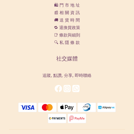
🛍️ 門 市 地 址
📰 相 關 資 訊
🚚 送 貨 時 間
🔁 退換貨政策
📑 條款與細則
🔍 私 隱 條 款
社交媒體
追蹤, 點讚, 分享, 即時聯絡