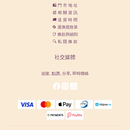
🛍️ 門 市 地 址
📰 相 關 資 訊
🚚 送 貨 時 間
🔁 退換貨政策
📑 條款與細則
🔍 私 隱 條 款
社交媒體
追蹤, 點讚, 分享, 即時聯絡