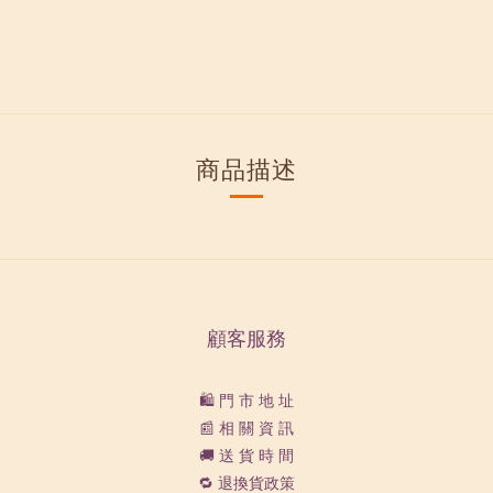
商品描述
顧客服務
🛍️ 門 市 地 址
📰 相 關 資 訊
🚚 送 貨 時 間
🔁 退換貨政策