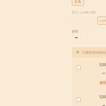
紅色
尺寸
: L (165-175)
M (155-165)
L (
數量
以優惠價加購商
S2
優惠價
S2