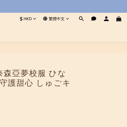
$
HKD
繁體中文
立即購買
日奈森亞夢校服 ひな
 守護甜心 しゅごキ