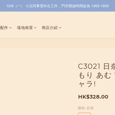
10/8（一） 小店同事需外出工作，門市開放時間改為 1400-1800
具配件
場地佈置
商店介紹
C3021 
もり あむ
ャラ!
HK$328.00
顏色
: 紅色