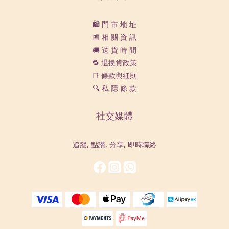
🛍️ 門 市 地 址
📰 相 關 資 訊
🚚 送 貨 時 間
🔁 退換貨政策
📑 條款與細則
🔍 私 隱 條 款
社交媒體
追蹤, 點讚, 分享, 即時聯絡