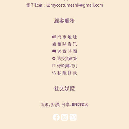
電子郵箱︰📧mycostumeshk@gmail.com
顧客服務
🛍️ 門 市 地 址
📰 相 關 資 訊
🚚 送 貨 時 間
🔁 退換貨政策
📑 條款與細則
🔍 私 隱 條 款
社交媒體
追蹤, 點讚, 分享, 即時聯絡