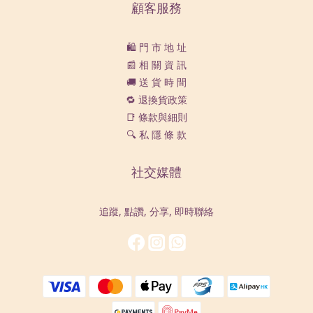
顧客服務
🛍️ 門 市 地 址
📰 相 關 資 訊
🚚 送 貨 時 間
🔁 退換貨政策
📑 條款與細則
🔍 私 隱 條 款
社交媒體
追蹤, 點讚, 分享, 即時聯絡