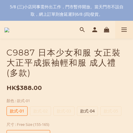
5/8 (三)小店同事需外出工作，門市暫停開放。當天門市不設自
取，網上訂單則會延遲到6/8 (四)發貨。
C9887 日本少女和服 女正裝
大正平成振袖輕和服 成人禮
(多款)
HK$388.00
顏色
: 款式-01
款式-01
款式-02
款式-03
款式-04
款式-05
尺寸
: Free Size (155-165)