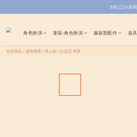
5/8 (三)
角色扮演
童裝-角色扮演
服裝類配件
道
全部商品
/
場地佈置
/
情人節 / 記念日 佈置