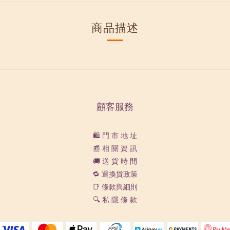
商品描述
顧客服務
🛍️ 門 市 地 址
📰 相 關 資 訊
🚚 送 貨 時 間
🔁 退換貨政策
📑 條款與細則
🔍 私 隱 條 款