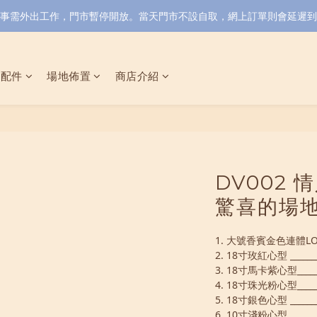
小店同事需外出工作，門市暫停開放。當天門市不設自取，網上訂單則會延遲到6/
具配件
場地佈置
商店介紹
DV002
驚喜的場地
1. 大號香賓金色連體LOVE
2. 18寸玫紅心型 _______
3. 18寸馬卡紫心型______
4. 18寸珠光粉心型______
5. 18寸銀色心型 _______
6. 10寸淺粉心型 _______