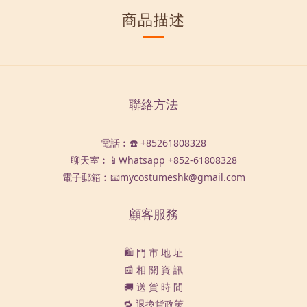
商品描述
聯絡方法
電話︰☎️ +85261808328
聊天室︰📱Whatsapp
+852-61808328
電子郵箱︰📧mycostumeshk@gmail.com
顧客服務
🛍️ 門 市 地 址
📰 相 關 資 訊
🚚 送 貨 時 間
🔁 退換貨政策