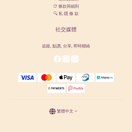
📑 條款與細則
🔍 私 隱 條 款
社交媒體
追蹤, 點讚, 分享, 即時聯絡
繁體中文