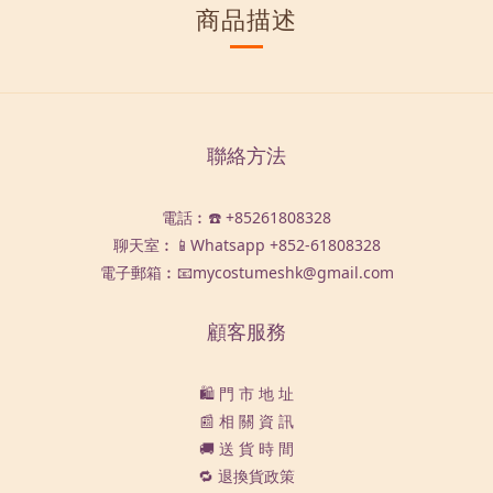
商品描述
聯絡方法
電話︰☎️ +85261808328
聊天室︰📱Whatsapp
+852-61808328
電子郵箱︰📧mycostumeshk@gmail.com
顧客服務
🛍️ 門 市 地 址
📰 相 關 資 訊
🚚 送 貨 時 間
🔁 退換貨政策