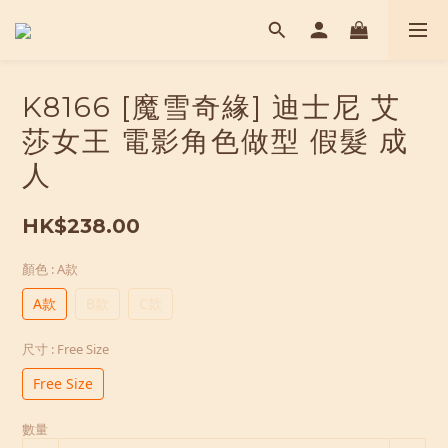
K8166 [魔雪奇緣] 迪士尼 艾
莎女王 電影角色做型 假髮 成
人
HK$238.00
顏色
: A款
A款
B款
C款
尺寸
: Free Size
Free Size
數量