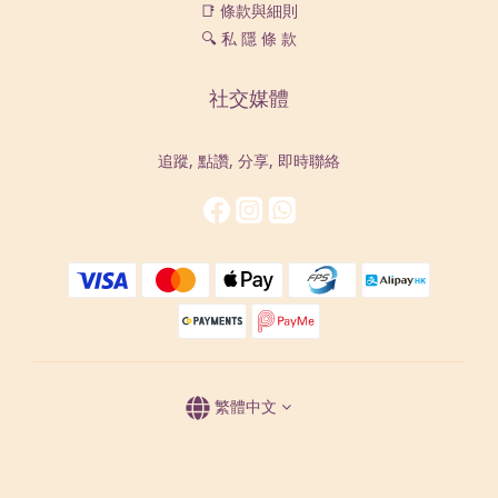
📑 條款與細則
🔍 私 隱 條 款
社交媒體
追蹤, 點讚, 分享, 即時聯絡
繁體中文