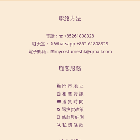
聯絡方法
電話︰☎️ +85261808328
聊天室︰📱Whatsapp
+852-61808328
電子郵箱︰📧mycostumeshk@gmail.com
顧客服務
🛍️ 門 市 地 址
📰 相 關 資 訊
🚚 送 貨 時 間
🔁 退換貨政策
📑 條款與細則
🔍 私 隱 條 款