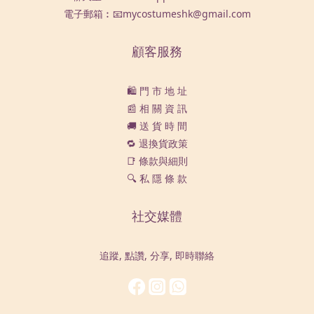
電子郵箱︰📧mycostumeshk@gmail.com
顧客服務
🛍️ 門 市 地 址
📰 相 關 資 訊
🚚 送 貨 時 間
🔁 退換貨政策
📑 條款與細則
🔍 私 隱 條 款
社交媒體
追蹤, 點讚, 分享, 即時聯絡