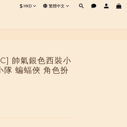
$
HKD
繁體中文
[DC] 帥氣銀色西裝小
小隊 蝙蝠俠 角色扮