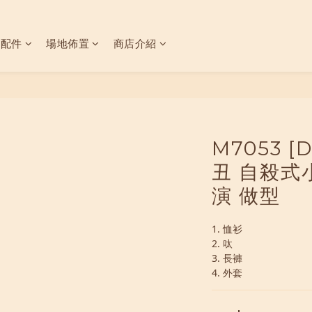
具配件
場地佈置
商店介紹
M7053 
丑 自殺式
演 做型
1. 恤衫
2. 呔
3. 長褲
4. 外套