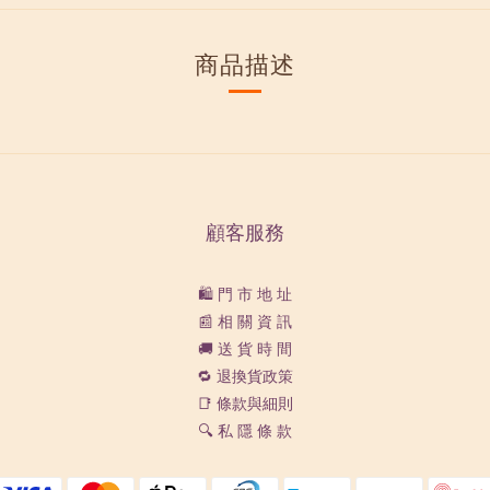
商品描述
顧客服務
🛍️ 門 市 地 址
📰 相 關 資 訊
🚚 送 貨 時 間
🔁 退換貨政策
📑 條款與細則
🔍 私 隱 條 款