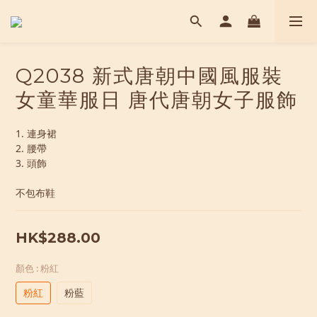
Q2038 新式唐朝中國風服裝
女童華服日 唐代唐朝女子服飾
1. 連身裙
2. 腰帶
3. 頭飾
不包布鞋
HK$288.00
顏色
: 粉紅
粉紅
粉藍