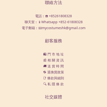
聯絡方法
電話︰☎️ +85261808328
聊天室︰📱Whatsapp
+852-61808328
電子郵箱︰📧mycostumeshk@gmail.com
顧客服務
🛍️ 門 市 地 址
📰 相 關 資 訊
🚚 送 貨 時 間
🔁 退換貨政策
📑 條款與細則
🔍 私 隱 條 款
社交媒體