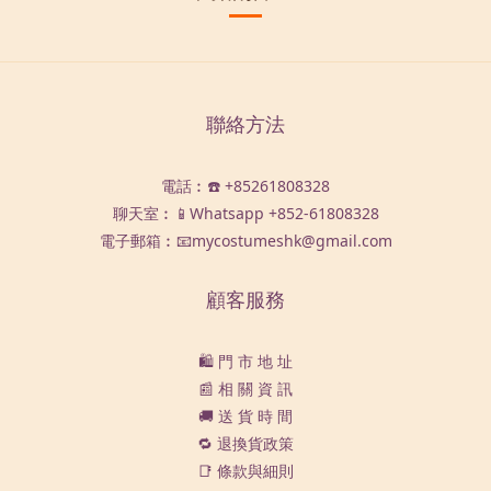
聯絡方法
電話︰☎️ +85261808328
聊天室︰📱Whatsapp
+852-61808328
電子郵箱︰📧mycostumeshk@gmail.com
顧客服務
🛍️ 門 市 地 址
📰 相 關 資 訊
🚚 送 貨 時 間
🔁 退換貨政策
📑 條款與細則