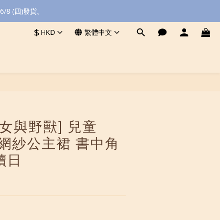
8 (四)發貨。
$
HKD
繁體中文
立即購買
[美女與野獸] 兒童
貝兒網紗公主裙 書中角
讀日