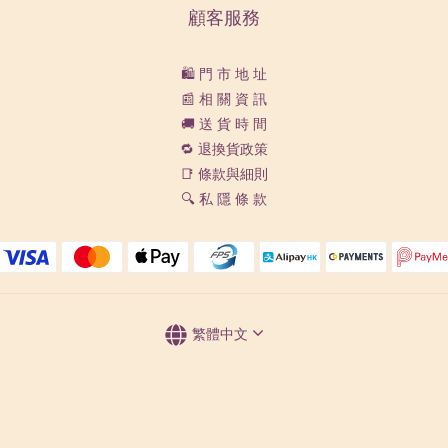
顧客服務
🛍️ 門 市 地 址
📰 相 關 資 訊
🚚 送 貨 時 間
🔁 退換貨政策
📑 條款與細則
🔍 私 隱 條 款
繁體中文