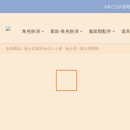
5/8 (三)
角色扮演
童裝-角色扮演
服裝類配件
道
全部商品
/
迪士尼系列 (A-Z)
/
小童 - 迪士尼
/
美女與野獸