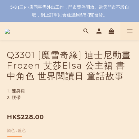
5/8 (三)小店同事需外出工作，門市暫停開放。當天門市不設自
取，網上訂單則會延遲到6/8 (四)發貨。
Q3301 [魔雪奇緣] 迪士尼動畫
Frozen 艾莎Elsa 公主裙 書
中角色 世界閱讀日 童話故事
1. 連身裙
2. 腰帶
HK$228.00
顏色
: 藍色