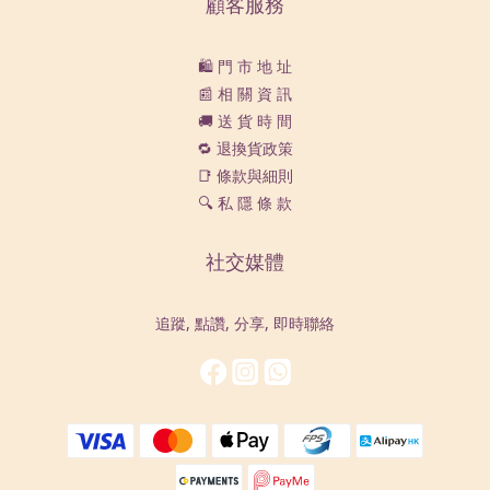
顧客服務
🛍️ 門 市 地 址
📰 相 關 資 訊
🚚 送 貨 時 間
🔁 退換貨政策
📑 條款與細則
🔍 私 隱 條 款
社交媒體
追蹤, 點讚, 分享, 即時聯絡