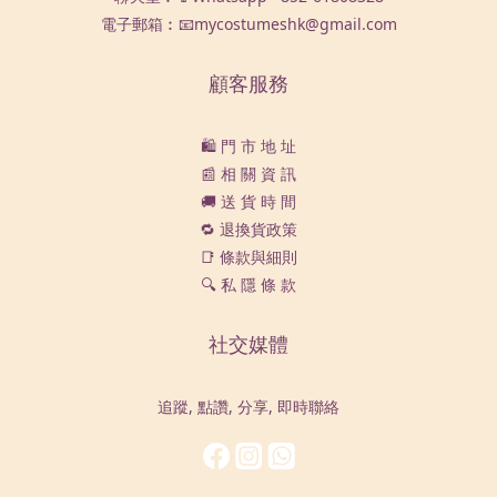
電子郵箱︰📧mycostumeshk@gmail.com
顧客服務
🛍️ 門 市 地 址
📰 相 關 資 訊
🚚 送 貨 時 間
🔁 退換貨政策
📑 條款與細則
🔍 私 隱 條 款
社交媒體
追蹤, 點讚, 分享, 即時聯絡