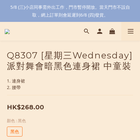
5/8 (三)小店同事需外出工作，門市暫停開放。當天門市不設自
取，網上訂單則會延遲到6/8 (四)發貨。
Q8307 [星期三Wednesday]
派對舞會暗黑色連身裙 中童裝
1. 連身裙
2. 腰帶
HK$268.00
顏色
: 黑色
黑色