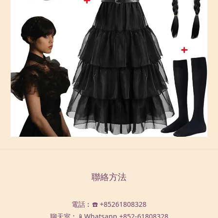
聯絡方法
電話︰☎️ +85261808328
聊天室︰📱Whatsapp
+852-61808328