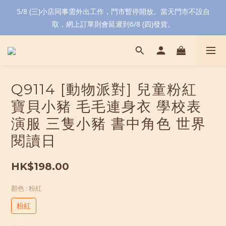
5/8 (三)小店同事需外出工作，門市暫停開放。當天門市不設自
取，網上訂單則會延遲到6/8 (四)發貨。
Q9114 [動物派對] 兒童粉紅
寶貝小豬 毛毛連身衣 學校表
演服 三隻小豬 書中角色 世界
閱讀日
HK$198.00
顏色
: 粉紅
粉紅