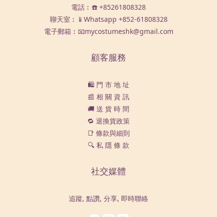
電話︰☎️ +85261808328
聊天室︰📱Whatsapp
+852-61808328
電子郵箱︰📧mycostumeshk@gmail.com
顧客服務
🛍️ 門 市 地 址
📰 相 關 資 訊
🚚 送 貨 時 間
🔁 退換貨政策
📑 條款與細則
🔍 私 隱 條 款
社交媒體
追蹤, 點讚, 分享, 即時聯絡