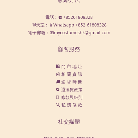
電話︰☎️ +85261808328
聊天室︰📱Whatsapp
+852-61808328
電子郵箱︰📧mycostumeshk@gmail.com
顧客服務
🛍️ 門 市 地 址
📰 相 關 資 訊
🚚 送 貨 時 間
🔁 退換貨政策
📑 條款與細則
🔍 私 隱 條 款
社交媒體