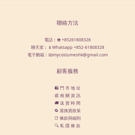
聯絡方法
電話︰☎️ +85261808328
聊天室︰📱Whatsapp
+852-61808328
電子郵箱︰📧mycostumeshk@gmail.com
顧客服務
🛍️ 門 市 地 址
📰 相 關 資 訊
🚚 送 貨 時 間
🔁 退換貨政策
📑 條款與細則
🔍 私 隱 條 款