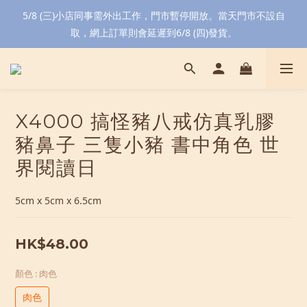
5/8 (三)小店同事需外出工作，門市暫停開放。當天門市不設自
取，網上訂單則會延遲到6/8 (四)發貨。
X4000 搞怪豬八戒仿真乳膠
豬鼻子 三隻小豬 書中角色 世
界閱讀日
5cm x 5cm x 6.5cm
HK$48.00
顏色
: 肉色
肉色