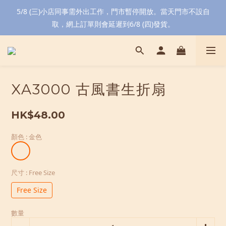
5/8 (三)小店同事需外出工作，門市暫停開放。當天門市不設自
取，網上訂單則會延遲到6/8 (四)發貨。
XA3000 古風書生折扇
HK$48.00
顏色
: 金色
尺寸
: Free Size
Free Size
數量