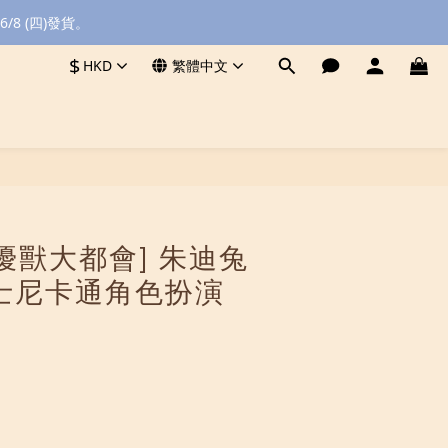
8 (四)發貨。
$
HKD
繁體中文
 [優獸大都會] 朱迪兔
士尼卡通角色扮演