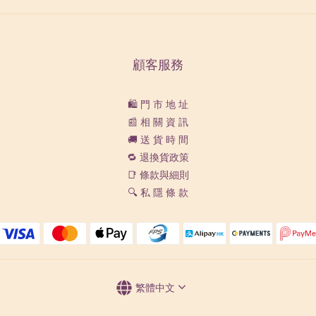
顧客服務
🛍️ 門 市 地 址
📰 相 關 資 訊
🚚 送 貨 時 間
🔁 退換貨政策
📑 條款與細則
🔍 私 隱 條 款
繁體中文