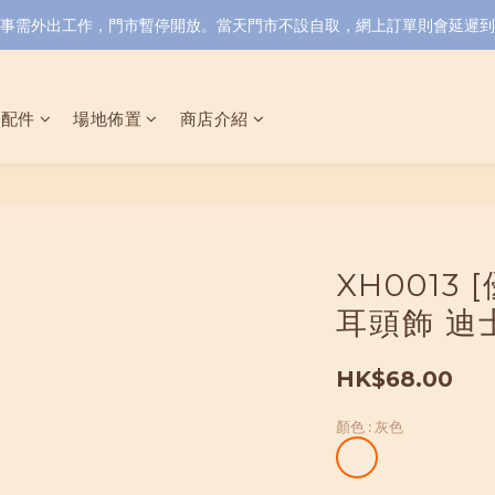
小店同事需外出工作，門市暫停開放。當天門市不設自取，網上訂單則會延遲到6/
具配件
場地佈置
商店介紹
XH0013
耳頭飾 迪
HK$68.00
顏色
: 灰色