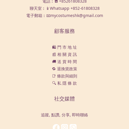
電話︰☎️ +85261808328
聊天室︰📱Whatsapp
+852-61808328
電子郵箱︰📧mycostumeshk@gmail.com
顧客服務
🛍️ 門 市 地 址
📰 相 關 資 訊
🚚 送 貨 時 間
🔁 退換貨政策
📑 條款與細則
🔍 私 隱 條 款
社交媒體
追蹤, 點讚, 分享, 即時聯絡